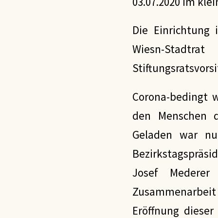
03.07.2020 im klei
Die Einrichtung 
Wiesn-Stadtr
Stiftungsratsvor
Corona-bedingt w
den Menschen d
Geladen war nur
Bezirkstagspräsi
Josef Mederer
Zusammenarbeit 
Eröffnung dieser