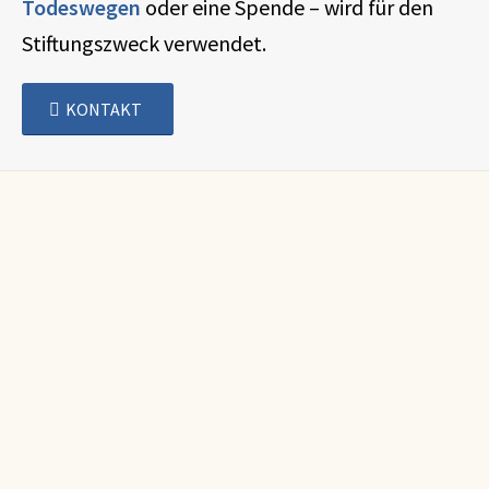
Todeswegen
oder eine Spende – wird für den
Stiftungszweck verwendet.
KONTAKT
Für jede Summe und jede
Stiftungsidee entwickelt die
Thomas Wimmer Stiftung
gerne mit Ihnen gemeinsam
die passende Lösung. Ob Sie